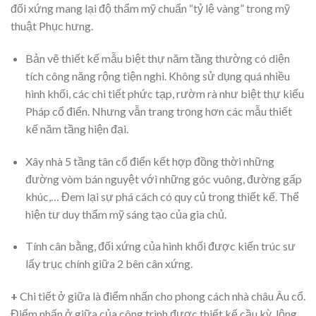
đối xứng mang lại độ thẩm mỹ chuẩn “tỷ lệ vàng” trong mỹ
thuật Phục hưng.
Bản vẽ thiết kế mẫu biệt thự năm tầng thường có diện
tích công năng rộng tiện nghi. Không sử dụng quá nhiều
hình khối, các chi tiết phức tạp, rườm rà như biệt thự kiểu
Pháp cổ điển. Nhưng vẫn trang trọng hơn các mẫu thiết
kế năm tầng hiện đại.
Xây nhà 5 tầng tân cổ điển kết hợp đồng thời những
đường vòm bán nguyệt với những góc vuông, đường gấp
khúc,… Đem lại sự phá cách có quy củ trong thiết kế. Thể
hiện tư duy thẩm mỹ sáng tạo của gia chủ.
Tính cân bằng, đối xứng của hình khối được kiến trúc sư
lấy trục chính giữa 2 bên cân xứng.
+
Chi tiết ở giữa là điểm nhấn cho phong cách nhà châu Âu cổ.
Điểm nhấn ở giữa của công trình được thiết kế cầu kỳ, lộng