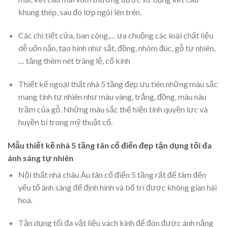
khung thép, sau đó lợp ngói lên trên.
Các chi tiết cửa, ban công,… ưa chuộng các loại chất liệu
dễ uốn nắn, tạo hình như sắt, đồng, nhôm đúc, gỗ tự nhiên,
… tăng thêm nét tráng lệ, cổ kính
Thiết kế ngoại thất nhà 5 tầng đẹp ưu tiên những màu sắc
mang tính tự nhiên như màu vàng, trắng, đồng, màu nâu
trầm của gỗ. Những màu sắc thể hiện tính quyền lực và
huyền bí trong mỹ thuật cổ.
Mẫu thiết kế nhà 5 tầng tân cổ điển đẹp tận dụng tối đa
ánh sáng tự nhiên
Nội thất nhà châu Âu tân cổ điển 5 tầng
rất để tâm đến
yếu tố ánh sáng để định hình và bố trí được không gian hài
hoà.
Tận dụng tối đa vật liệu vách kính để đón được ánh nắng