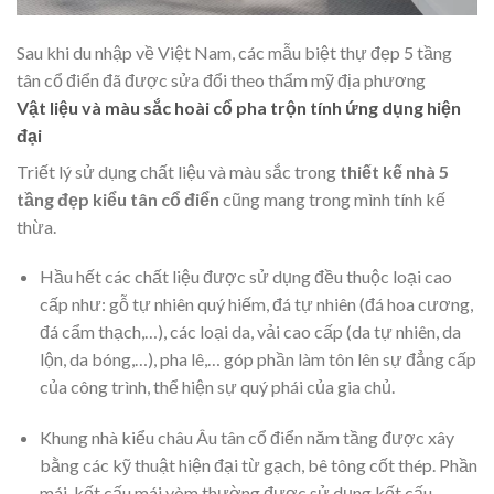
Sau khi du nhập về Việt Nam, các mẫu biệt thự đẹp 5 tầng
tân cổ điển đã được sửa đổi theo thẩm mỹ địa phương
Vật liệu và màu sắc hoài cổ pha trộn tính ứng dụng hiện
đại
Triết lý sử dụng chất liệu và màu sắc trong
thiết kế nhà 5
tầng đẹp kiểu tân cổ điển
cũng mang trong mình tính kế
thừa.
Hầu hết các chất liệu được sử dụng đều thuộc loại cao
cấp như: gỗ tự nhiên quý hiếm, đá tự nhiên (đá hoa cương,
đá cẩm thạch,…), các loại da, vải cao cấp (da tự nhiên, da
lộn, da bóng,…), pha lê,… góp phần làm tôn lên sự đẳng cấp
của công trình, thể hiện sự quý phái của gia chủ.
Khung nhà kiểu châu Âu tân cổ điển năm tầng được xây
bằng các kỹ thuật hiện đại từ gạch, bê tông cốt thép. Phần
mái, kết cấu mái vòm thường được sử dụng kết cấu