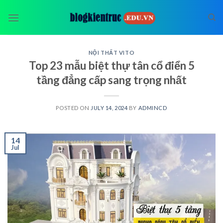
Skip
to
content
NỘI THẤT VITO
Top 23 mẫu biệt thự tân cổ điển 5
tầng đẳng cấp sang trọng nhất
POSTED ON
JULY 14, 2024
BY
ADMINCD
14
Jul