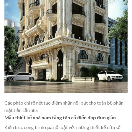
Các phào chỉ rõ nét tạo điểm nhấn nổi bật cho toàn bộ phần
mặt tiền căn nhà
Mẫu thiết kế nhà năm tầng tân cổ điển đẹp đơn giản
Kiến trúc công trình quá
nổi bật với những thiết kế cửa sổ