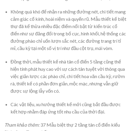
Không quá khó để nhận ra những đường nét, chi tiết mang
cảm giác cổ kính, hoài niệm và quyến rũ. Mẫu thiết kế biệt
thự đã kế thừa nhiều đặc điểm nổi bật từ kiến trúc cổ
điển như sự đăng đối trong bố cục, hình khối, hệ thống các
đường phào chỉ uốn lượn sắc nét, các đường trang trí tỉ
mỉ, cầu kỳ tại một số vị trí như đầu cột trụ, mái vòm.
Đồng thời, mẫu thiết kế nhà tân cổ điển 5 tầng cũng thể
hiện tính phát huy cao với sự cách tân tuyệt vời thông qua
việc giản lược các phào chỉ, chi tiết hoa văn cầu kỳ, rườm
rà, thiết kế có phần đơn giản, mộc mạc, nhưng vẫn giữ
được sự lộng lẫy vốn có.
Các vật liệu, xu hướng thiết kế mới cũng bắt đầu được
kết hợp nhằm đáp ứng tốt nhu cầu của thời đại.
Tham khảo thêm:
37 Mẫu biệt thự 2 tầng tân cổ điển kiểu