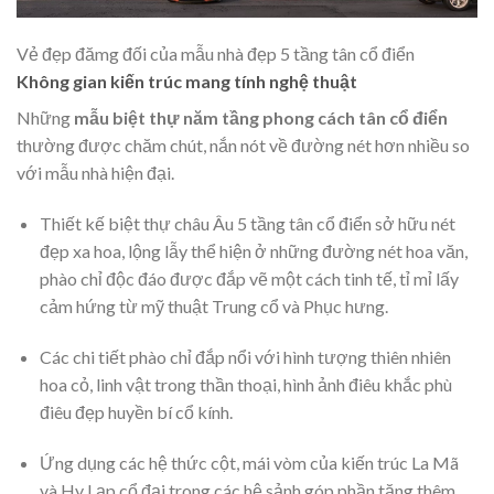
Vẻ đẹp đămg đối của mẫu nhà đẹp 5 tầng tân cổ điển
Không gian kiến trúc mang tính nghệ thuật
Những
mẫu biệt thự năm tầng phong cách tân cổ điển
thường được chăm chút, nắn nót về đường nét hơn nhiều so
với mẫu nhà hiện đại.
Thiết kế biệt thự châu Âu 5 tầng tân cổ điển sở hữu nét
đẹp xa hoa, lộng lẫy thể hiện ở những đường nét hoa văn,
phào chỉ độc đáo được đắp vẽ một cách tinh tế, tỉ mỉ lấy
cảm hứng từ mỹ thuật Trung cổ và Phục hưng.
Các chi tiết phào chỉ đắp nổi với hình tượng thiên nhiên
hoa cỏ, linh vật trong thần thoại, hình ảnh điêu khắc phù
điêu đẹp huyền bí cổ kính.
Ứng dụng các hệ thức cột, mái vòm của kiến trúc La Mã
và Hy Lạp cổ đại trong các hệ sảnh góp phần tăng thêm