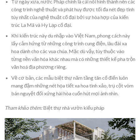
Từ ngày xưa, nước Pháp chính là cái nôi hình thành nên các
công trình nghệ thuật và phát huy được tối đa nét đẹp tinh
túy nhất của nghệ thuật cổ đại bởi sự hòa hợp của kiến
trúc La Mã và Hy Lạp cổ đại.
Khi kiến trúc này du nhập vào Việt Nam, phong cách này
lấy cảm hứng từ những công trình cung điện, lâu đài xa
hoa dành cho các vua chúa. Mặc dù vậy, tùy thuộc vào
từng nền văn hóa khác nhau mà có những thiết kế pha trộn
văn hoá địa phương riêng.
Về cơ bản, các mẫu biệt thự năm tầng tân cổ điển luôn
mang đậm những nét họa tiết xa hoa tinh xảo, trụ cột vòm
bán nguyệt đối xứng hài hòa cuốn hút mọi ánh nhìn.
Tham khảo thêm:
Biệt thự nhà vườn kiểu pháp