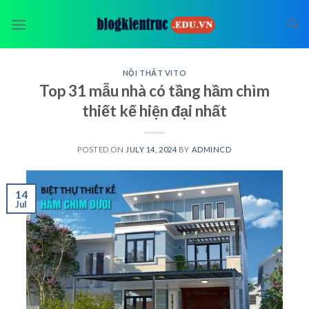
Skip
to
content
NỘI THẤT VITO
Top 31 mẫu nhà có tầng hầm chìm
thiết kế hiện đại nhất
POSTED ON
JULY 14, 2024
BY
ADMINCD
14
Jul