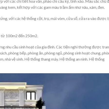
với các chi tiết hoa văn, phào chỉ cầu kỳ, tinh xảo. Màu sắc chủ 
, vàng kem, kết hợp với các gam màu trầm ấm như nâu, xám, đen.
xứng, với các hệ thống cột, trụ, mái vòm, cửa sổ, cửa ra vào được 
g từ 100m2 đến 250m2.
ứng nhu cầu sinh hoạt của gia đình. Các tiện nghi thường được tra
ách, phòng bếp, phòng ăn, phòng ngủ, phòng sinh hoạt chung, phò
m, nhà vệ sinh. Hệ thống thang máy. Hệ thống an ninh. Hệ thống