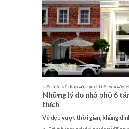
Kiến trúc kết hợp với các chi tiết hoa văn, p
Những lý do nhà phố 6 tầ
thích
Vẻ đẹp vượt thời gian, khẳng địn
Thiết kế nhà phố 6 tầng tân cổ điển
man