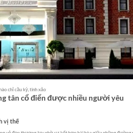
hào chỉ cầu kỳ, tinh xảo
ng tân cổ điển được nhiều người yêu
h vị thế
g vẻ đẹp thượng lưu nhờ sự kết hợp hài hòa giữa những đường 