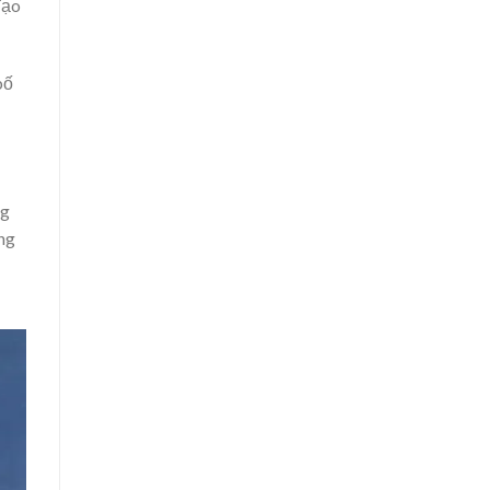
đạo
bố
ng
ng