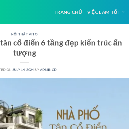
TRANG CHỦ
VIỆC LÀM TỐT
NỘI THẤT VITO
tân cổ điển 6 tầng đẹp kiến trúc ấn
tượng
TED ON
JULY 14, 2024
BY
ADMINCD