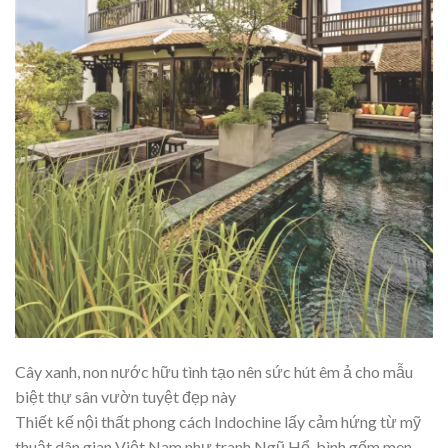
Cây xanh, non nước hữu tình tạo nên sức hút êm ả cho mẫu
biệt thự sân vườn tuyệt đẹp này
Thiết kế nội thất phong cách Indochine lấy cảm hứng từ mỹ
thuật dân gian Việt Nam như tranh Ngũ Hổ, bình gốm men