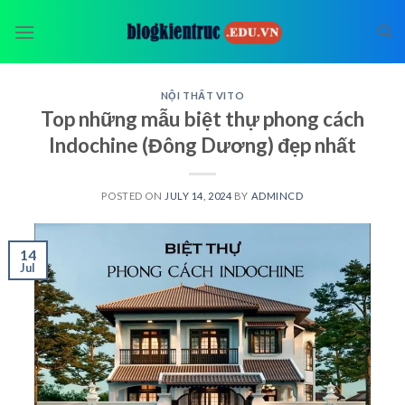
Skip
to
content
NỘI THẤT VITO
Top những mẫu biệt thự phong cách
Indochine (Đông Dương) đẹp nhất
POSTED ON
JULY 14, 2024
BY
ADMINCD
14
Jul