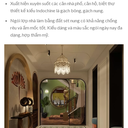
Xuất hiện xuyên suốt các căn nhà phố, căn hộ, biệt thự
thiết kế kiểu Indochine là gạch bông, gạch nung.
Ngói lợp nhà làm bằng đất sét nung có khả năng chống
rêu và ẩm mốc tốt. Kiểu dáng và màu sắc ngói ngày nay đa
dạng, hợp thẩm mỹ.