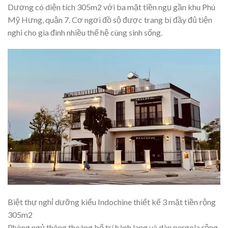
Dương có diện tích 305m2 với ba mặt tiền ngụ gần khu Phú
Mỹ Hưng, quận 7. Cơ ngơi đồ sộ được trang bị đầy đủ tiện
nghi cho gia đình nhiều thế hệ cùng sinh sống.
Biệt thự nghỉ dưỡng kiểu Indochine thiết kế 3 mặt tiền rộng
305m2
Phòng ngủ thông thoáng bố trí hành lang và dàn pergola rộng,