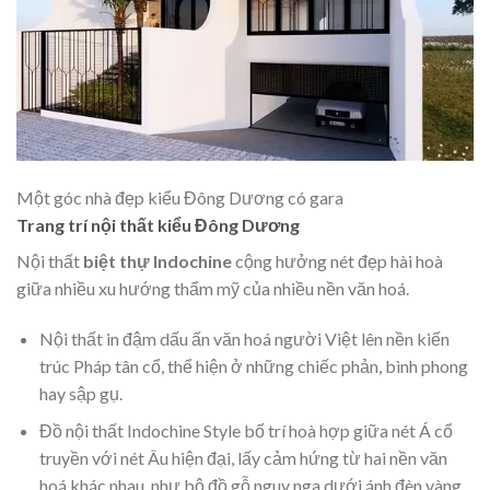
Một góc nhà đẹp kiểu Đông Dương có gara
Trang trí nội thất kiểu Đông Dương
Nội thất
biệt thự Indochine
cộng hưởng nét đẹp hài hoà
giữa nhiều xu hướng thẩm mỹ của nhiều nền văn hoá.
Nội thất in đậm dấu ấn văn hoá người Việt lên nền kiến
trúc Pháp tân cổ, thể hiện ở những chiếc phản, bình phong
hay sập gụ.
Đồ nội thất Indochine Style bố trí hoà hợp giữa nét Á cổ
truyền với nét Âu hiện đại, lấy cảm hứng từ hai nền văn
hoá khác nhau, như bộ đồ gỗ nguy nga dưới ánh đèn vàng.