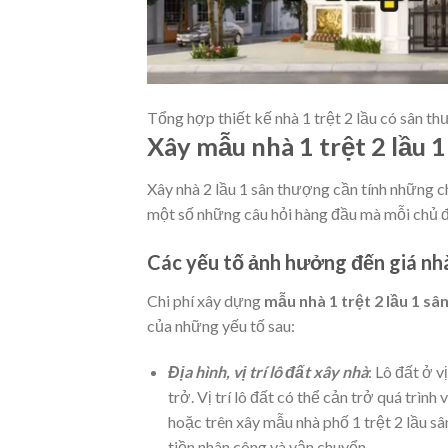
Tổng hợp thiết kế nhà 1 trệt 2 lầu có sân th
Xây mẫu nhà 1 trệt 2 lầu 
Xây nhà 2 lầu 1 sân thượng cần tính những c
một số những câu hỏi hàng đầu mà mỗi chủ đ
Các yếu tố ảnh hưởng đến giá nh
Chi phí xây dựng
mẫu nhà 1 trệt 2 lầu 1 s
của những yếu tố sau:
Địa hình, vị trí lô đất xây nhà
: Lô đất ở v
trở. Vị trí lô đất có thể cản trở quá trì
hoặc trên xây mẫu nhà phố 1 trệt 2 lầu 
tiền nhân công và vận chuyển.