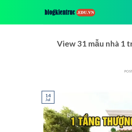
Skip
to
content
View 31 mẫu nhà 1 tr
POS
14
Jul