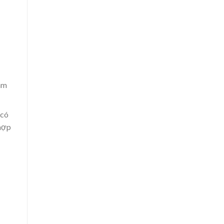
àm
 có
 hợp