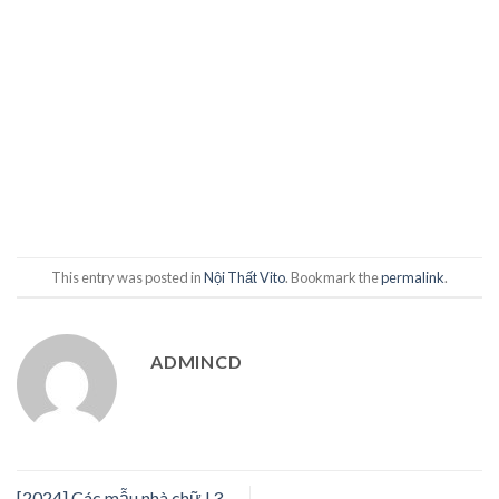
This entry was posted in
Nội Thất Vito
. Bookmark the
permalink
.
ADMINCD
[2024] Các mẫu nhà chữ l 3