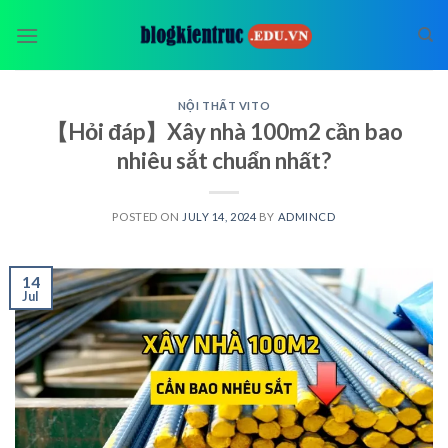
Skip
to
content
NỘI THẤT VITO
【Hỏi đáp】Xây nhà 100m2 cần bao
nhiêu sắt chuẩn nhất?
POSTED ON
JULY 14, 2024
BY
ADMINCD
14
Jul