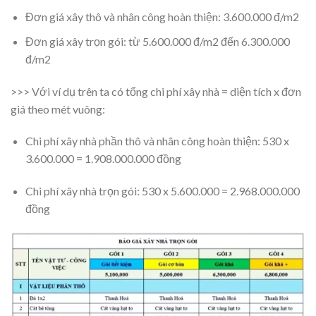
Đơn giá xây thô và nhân công hoàn thiện: 3.600.000 đ/m2
Đơn giá xây trọn gói: từ 5.600.000 đ/m2 đến 6.300.000
đ/m2
>>> Với ví dụ trên ta có tổng chi phí xây nhà = diện tích x đơn
giá theo mét vuông:
Chi phí xây nhà phần thô và nhân công hoàn thiện: 530 x
3.600.000 = 1.908.000.000 đồng
Chi phí xây nhà trọn gói: 530 x 5.600.000 = 2.968.000.000
đồng