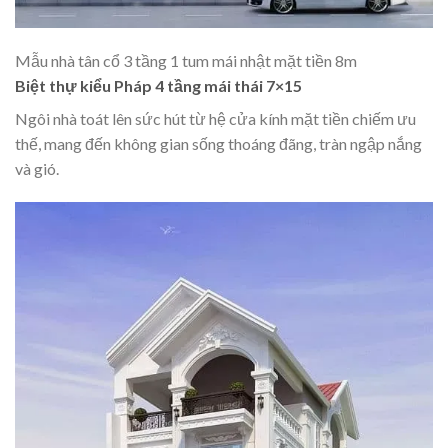
Mẫu nhà tân cổ 3 tầng 1 tum mái nhật mặt tiền 8m
Biệt thự kiểu Pháp 4 tầng mái thái 7×15
Ngôi nhà toát lên sức hút từ hệ cửa kính mặt tiền chiếm ưu
thế, mang đến không gian sống thoáng đãng, tràn ngập nắng
và gió.