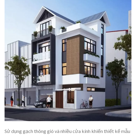
Sử dụng gạch thông gió và nhiều cửa kính khiến thiết kế mẫu