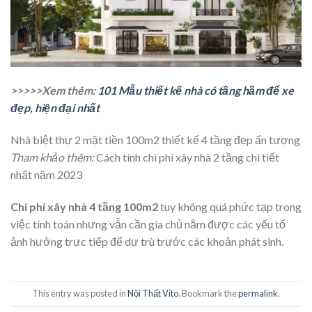
>>>>>Xem thêm:
101 Mẫu thiết kế nhà có tầng hầm để xe
đẹp, hiện đại nhất
Nhà biệt thự 2 mặt tiền 100m2 thiết kế 4 tầng đẹp ấn tượng
Tham khảo thêm:
Cách tính chi phí xây nhà 2 tầng chi tiết
nhất năm 2023
Chi phí xây nhà 4 tầng 100m2
tuy không quá phức tạp trong
việc tính toán nhưng vẫn cần gia chủ nắm được các yếu tố
ảnh hưởng trực tiếp để dự trù trước các khoản phát sinh.
This entry was posted in
Nội Thất Vito
. Bookmark the
permalink
.