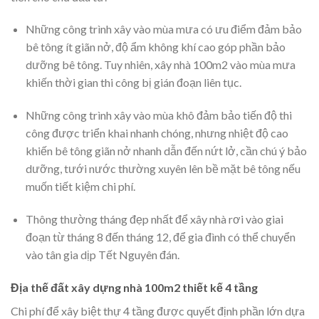
Những công trình xây vào mùa mưa có ưu điểm đảm bảo
bê tông ít giãn nở, độ ẩm không khí cao góp phần bảo
dưỡng bê tông. Tuy nhiên, xây nhà 100m2 vào mùa mưa
khiến thời gian thi công bị gián đoạn liên tục.
Những công trình xây vào mùa khô đảm bảo tiến độ thi
công được triển khai nhanh chóng, nhưng nhiệt độ cao
khiến bê tông giãn nở nhanh dẫn đến nứt lở, cần chú ý bảo
dưỡng, tưới nước thường xuyên lên bề mặt bê tông nếu
muốn tiết kiệm chi phí.
Thông thường tháng đẹp nhất để xây nhà rơi vào giai
đoạn từ tháng 8 đến tháng 12, để gia đình có thể chuyển
vào tân gia dịp Tết Nguyên đán.
Địa thế đất xây dựng nhà 100m2 thiết kế 4 tầng
Chi phí để xây biệt thự 4 tầng được quyết định phần lớn dựa