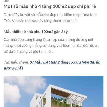
tiết
Một số mẫu nhà 4 tầng 100m2 đẹp chi phí rẻ
Dưới đây là một số mẫu nhà đẹp tiết kiệm chi phí mà Kiến
Trúc Vinavic chia sẻ, hãy cùng tham khảo nhé!
Mẫu thiết kế nhà phố 100m2 gần 3 tỷ
Căn nhà đẹp sang trọng là tổ hợp của những đường nét,
mảng khối vuông thẳng sử dụng vật liệu hiện đại đón được
tối đa ánh sáng và gió tự nhiên.
Tìm hiểu thêm:
37 Mẫu biệt thự 2 tầng có gara hiện đại ấn
tượng nhất