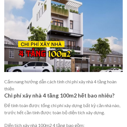
Cẩm nang hướng dẫn cách tính chi phí xây nhà 4 tầng hoàn
thiện
Chi phí xây nhà 4 tầng 100m2 hết bao nhiêu?
Để tính toán được tổng chi phí xây dựng bất kỳ căn nhà nào,
trước hết cần tính được toàn bộ diện tích xây dựng.
Diện tích xây nhà 100m2 4 tầng bao gồm: