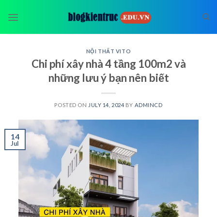
Skip
to
content
NỘI THẤT VITO
Chi phí xây nhà 4 tầng 100m2 và
những lưu ý bạn nên biết
POSTED ON
JULY 14, 2024
BY
ADMINCD
14
Jul