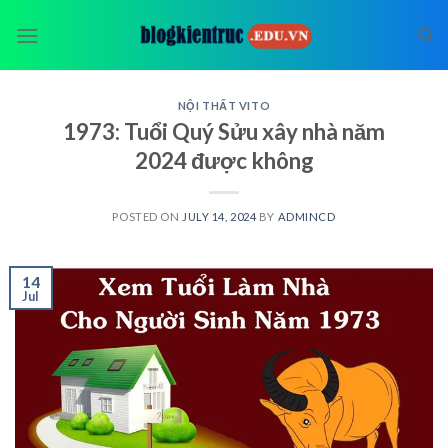
Skip
to
content
NỘI THẤT VITO
1973: Tuổi Quý Sửu xây nhà năm
2024 được không
POSTED ON
JULY 14, 2024
BY
ADMINCD
14
Jul