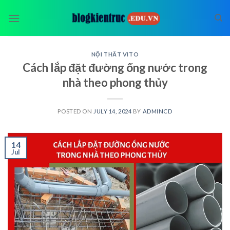
Skip
to
content
NỘI THẤT VITO
Cách lắp đặt đường ống nước trong
nhà theo phong thủy
POSTED ON
JULY 14, 2024
BY
ADMINCD
14
Jul