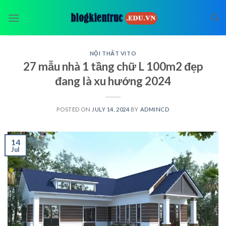
Skip
to
content
NỘI THẤT VITO
27 mẫu nhà 1 tầng chữ L 100m2 đẹp
đang là xu hướng 2024
POSTED ON
JULY 14, 2024
BY
ADMINCD
14
Jul