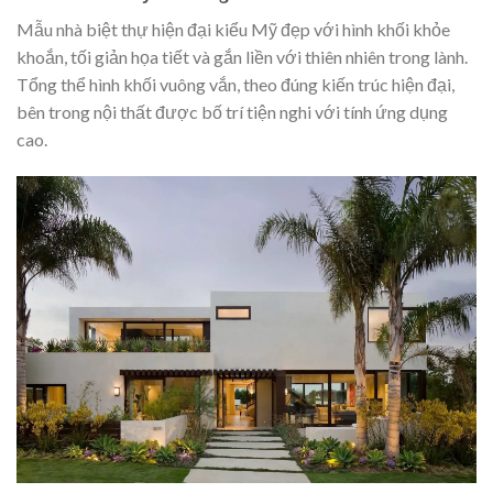
Mẫu nhà biệt thự hiện đại kiểu Mỹ đẹp với hình khối khỏe
khoắn, tối giản họa tiết và gắn liền với thiên nhiên trong lành.
Tổng thể hình khối vuông vắn, theo đúng kiến trúc hiện đại,
bên trong nội thất được bố trí tiện nghi với tính ứng dụng
cao.