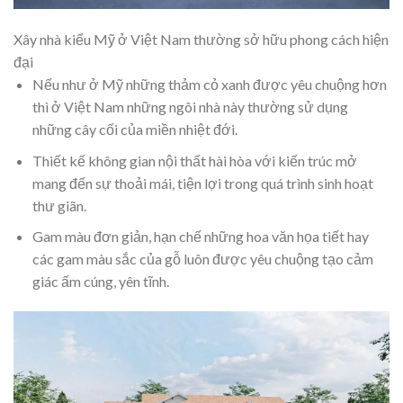
Xây nhà kiểu Mỹ ở Việt Nam thường sở hữu phong cách hiện
đại
Nếu như ở Mỹ những thảm cỏ xanh được yêu chuộng hơn
thì ở Việt Nam những ngôi nhà này thường sử dụng
những cây cối của miền nhiệt đới.
Thiết kế không gian nội thất hài hòa với kiến trúc mở
mang đến sự thoải mái, tiện lợi trong quá trình sinh hoạt
thư giãn.
Gam màu đơn giản, hạn chế những hoa văn họa tiết hay
các gam màu sắc của gỗ luôn được yêu chuộng tạo cảm
giác ấm cúng, yên tĩnh.