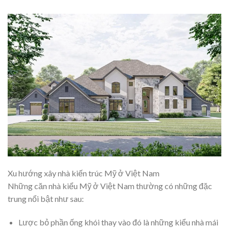
Xu hướng xây nhà kiến trúc Mỹ ở Việt Nam
Những căn nhà kiểu Mỹ ở Việt Nam thường có những đặc
trung nổi bật như sau:
Lược bỏ phần ống khói thay vào đó là những kiểu nhà mái