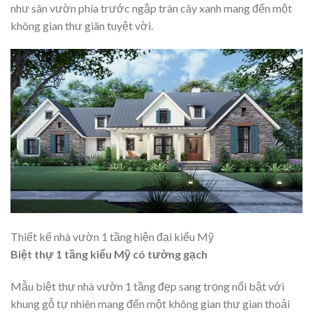
như sân vườn phía trước ngập tràn cây xanh mang đến một
không gian thư giãn tuyệt vời.
Thiết kế nhà vườn 1 tầng hiện đại kiểu Mỹ
Biệt thự 1 tầng kiểu Mỹ có tường gạch
Mẫu biệt thự nhà vườn 1 tầng đẹp sang trọng nổi bật với
khung gỗ tự nhiên mang đến một không gian thư gian thoải