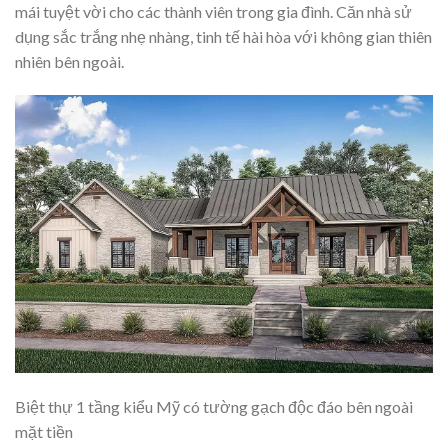
mái tuyệt vời cho các thành viên trong gia đình. Căn nhà sử
dụng sắc trắng nhẹ nhàng, tinh tế hài hòa với không gian thiên
nhiên bên ngoài.
Biệt thự 1 tầng kiểu Mỹ có tường gạch độc đáo bên ngoài
mặt tiền