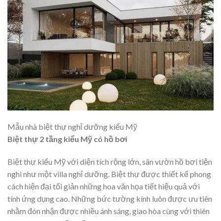
Mẫu nhà biệt thự nghỉ dưỡng kiểu Mỹ
Biệt thự 2 tầng kiểu Mỹ có hồ bơi
Biệt thự kiểu Mỹ với diện tích rộng lớn, sân vườn hồ bơi tiện
nghi như một villa nghỉ dưỡng. Biệt thự được thiết kế phong
cách hiện đại tối giản những hoa văn họa tiết hiệu quả với
tính ứng dụng cao. Những bức tường kính luôn được ưu tiên
nhằm đón nhận được nhiều ánh sáng, giao hòa cùng với thiên