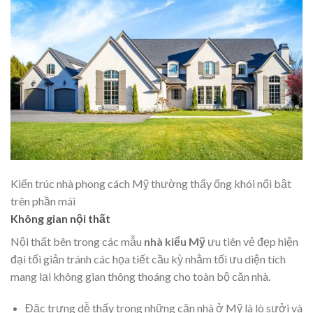
Kiến trúc nhà phong cách Mỹ thường thấy ống khói nổi bật
trên phần mái
Không gian nội thất
Nội thất bên trong các mẫu
nhà kiểu Mỹ
ưu tiên vẻ đẹp hiện
đại tối giản tránh các họa tiết cầu kỳ nhằm tối ưu diện tích
mang lại không gian thông thoáng cho toàn bộ căn nhà.
Đặc trưng dễ thấy trong những căn nhà ở Mỹ là lò sưởi và