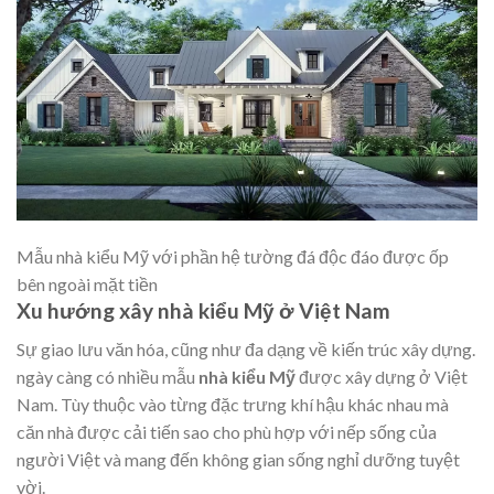
Mẫu nhà kiểu Mỹ với phần hệ tường đá độc đáo được ốp
bên ngoài mặt tiền
Xu hướng xây nhà kiểu Mỹ ở Việt Nam
Sự giao lưu văn hóa, cũng như đa dạng về kiến trúc xây dựng.
ngày càng có nhiều mẫu
nhà kiểu Mỹ
được xây dựng ở Việt
Nam. Tùy thuộc vào từng đặc trưng khí hậu khác nhau mà
căn nhà được cải tiến sao cho phù hợp với nếp sống của
người Việt và mang đến không gian sống nghỉ dưỡng tuyệt
vời.