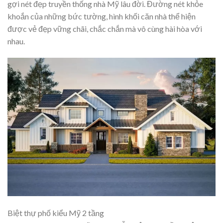
gợi nét đẹp truyền thống nhà Mỹ lâu đời. Đường nét khỏe
khoắn của những bức tường, hình khối căn nhà thể hiện
được vẻ đẹp vững chãi, chắc chắn mà vô cùng hài hòa với
nhau.
Biệt thự phố kiểu Mỹ 2 tầng