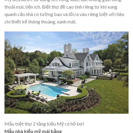
thoải mái, tiện ích. Biệt thự đề cao tính riêng tư khi xung
quanh căn nhà có tường bao và lối ra vào riêng biệt với tiêu
chí thiết kế thông thoáng, xanh mát.
Mẫu biệt thự 2 tầng kiểu Mỹ có hồ bơi
Mẫu nhà kiểu mỹ mái bằng