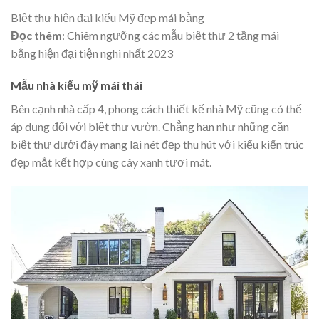
Biệt thự hiện đại kiểu Mỹ đẹp mái bằng
Đọc thêm
: Chiêm ngưỡng các mẫu biệt thự 2 tầng mái
bằng hiện đại tiện nghi nhất 2023
Mẫu nhà kiểu mỹ mái thái
Bên cạnh nhà cấp 4, phong cách thiết kế nhà Mỹ cũng có thể
áp dụng đối với biệt thự vườn. Chẳng hạn như những căn
biệt thự dưới đây mang lại nét đẹp thu hút với kiểu kiến trúc
đẹp mắt kết hợp cùng cây xanh tươi mát.