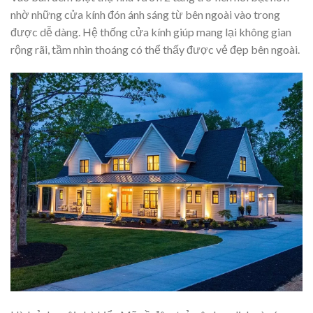
nhờ những cửa kính đón ánh sáng từ bên ngoài vào trong
được dễ dàng. Hệ thống cửa kính giúp mang lại không gian
rộng rãi, tầm nhìn thoáng có thể thấy được vẻ đẹp bên ngoài.