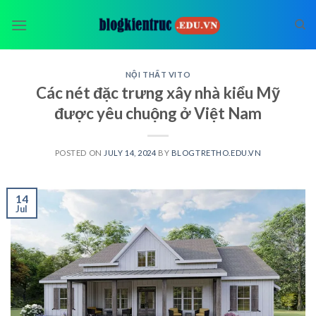
Skip
to
content
NỘI THẤT VITO
Các nét đặc trưng xây nhà kiểu Mỹ
được yêu chuộng ở Việt Nam
POSTED ON
JULY 14, 2024
BY
BLOGTRETHO.EDU.VN
14
Jul