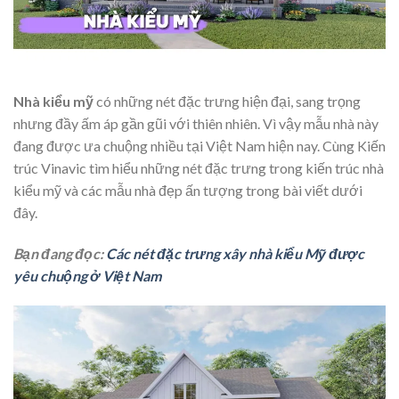
Nhà kiểu mỹ
có những nét đặc trưng hiện đại, sang trọng
nhưng đầy ấm áp gần gũi với thiên nhiên. Vì vậy mẫu nhà này
đang được ưa chuộng nhiều tại Việt Nam hiện nay. Cùng Kiến
trúc Vinavic tìm hiểu những nét đặc trưng trong kiến trúc nhà
kiểu mỹ và các mẫu nhà đẹp ấn tượng trong bài viết dưới
đây.
Bạn đang đọc:
Các nét đặc trưng xây nhà kiểu Mỹ được
yêu chuộng ở Việt Nam