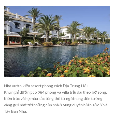
Nhà vườn kiểu resort phong cách Địa Trung Hải
Khu nghỉ dưỡng có 984 phòng và villa trải dài theo bờ sông.
Kiến trúc và hệ màu sắc tổng thể từ ngói nung đến tường
vàng gợi nhớ tới những căn nhà ở vùng duyên hải nước Ý và
Tây Ban Nha.