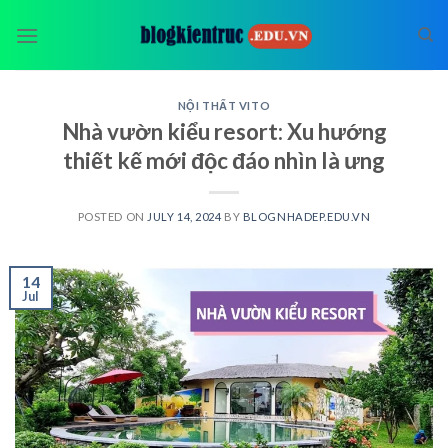
Skip
to
content
NỘI THẤT VITO
Nhà vườn kiểu resort: Xu hướng
thiết kế mới độc đáo nhìn là ưng
POSTED ON
JULY 14, 2024
BY
BLOGNHADEP.EDU.VN
14
Jul