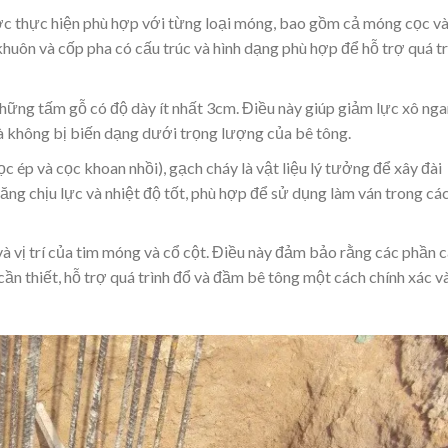
ược thực hiện phù hợp với từng loại móng, bao gồm cả móng cọc v
uôn và cốp pha có cấu trúc và hình dạng phù hợp để hỗ trợ quá tr
hững tấm gỗ có độ dày ít nhất 3cm. Điều này giúp giảm lực xô ng
và không bị biến dạng dưới trọng lượng của bê tông.
 ép và cọc khoan nhồi), gạch cháy là vật liệu lý tưởng để xây đài
ng chịu lực và nhiệt độ tốt, phù hợp để sử dụng làm ván trong cá
và vị trí của tim móng và cổ cột. Điều này đảm bảo rằng các phần 
cần thiết, hỗ trợ quá trình đổ và đầm bê tông một cách chính xác v