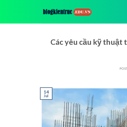
Skip
to
content
Các yêu cầu kỹ thuật 
POS
14
Jul