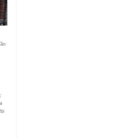
cần
t
a
hép