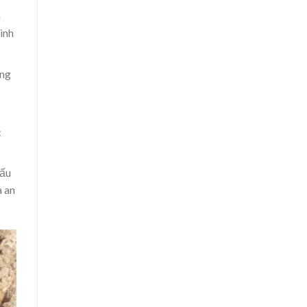
à
ình
ang
c
cấu
à an