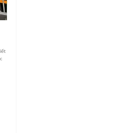
iết
úc