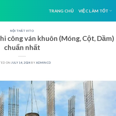
TRANG CHỦ
VIỆC LÀM TỐT
NỘI THẤT VITO
thi công ván khuôn (Móng, Cột, Dầm)
chuẩn nhất
TED ON
JULY 14, 2024
BY
ADMINCD