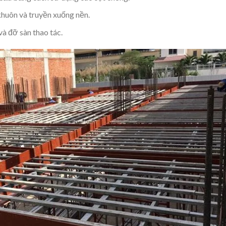
khuôn và truyền xuống nền.
và đỡ sàn thao tác.