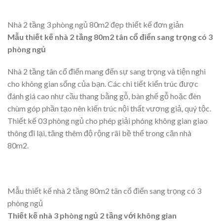
Đây là một lựa chọn hoàn hảo giành cho những ai yêu thích
phong cách
thiết kế nhà đẹp
gọn nhẹ và thoáng mắt. Những
căn nhà 2 tầng đơn giản thường không đi vào trang trí quá
cầu kỳ, sử dụng nhiều vật liệu và màu sắc chủ đề tự nhiên để
tạo ra một không gian sống ấm áp và gần gũi hơn.
Nhà 2 tầng 3 phòng ngủ 80m2 đẹp thiết kế đơn giản
Mẫu thiết kế nhà 2 tầng 80m2 tân cổ điển sang trọng có 3
phòng ngủ
Nhà 2 tầng tân cổ điển mang đến sự sang trọng và tiện nghi
cho không gian sống của bạn. Các chi tiết kiến trúc được
đánh giá cao như cầu thang bằng gỗ, bàn ghế gỗ hoặc đèn
chùm góp phần tạo nên kiến trúc nội thất vương giả, quý tộc.
Thiết kế 03 phòng ngủ cho phép giải phóng không gian giao
thông đi lại, tăng thêm độ rộng rãi bề thế trong căn nhà