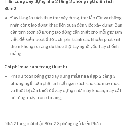
măng, sắt thép, gỗ, kính, đá granite,… Do đó, chủ đầu tư
cần tính toán đầy đủ số lượng và giá thành của các vật liệu
để có một ngân sách xây dựng chính xác.
Mẫu nhà đẹp 2 tầng 8x10m thiết kế hiện đại 3 phòng ngủ
Tiền công xây dựng nhà 2 tầng 3 phòng ngủ diện tích
80m2
Đây là ngân sách thuê thợ xây dựng, thợ lắp đặt và những
nhân công lao động khác liên quan đến việc xây dựng. Bạn
cần tính toán số lượng lao động cần thiết cho mỗi giờ làm
việc để kiểm soát được chi phí, tránh các khoản phát sinh
thêm không rõ ràng do thuê thợ tay nghề yếu, hay chểnh
mảng,…
Chi phí mua sắm trang thiết bị
Khi dự toán bảng giá xây dựng
mẫu nhà đẹp 2 tầng 3