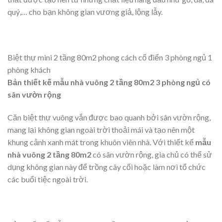
Biệt thự mini 2 tầng 80m2 phong cách cổ điển 3 phòng
ngủ 1 phòng khách
Công trình nhà ở đẳng cấp và sang trọng được thiết kế với
sự chú ý tỉ mỉ đến từng chi tiết hoa văn cổ điển châu Âu để
mang lại căn biệt thự mini 2 tầng 80m2 cao cấp. Phần nội
thất được tạo nên từ những chất liệu hàng đầu như gỗ, da, đá
quý,… cho bạn không gian vương giả, lộng lẫy.
Biệt thự mini 2 tầng 80m2 phong cách cổ điển 3 phòng ngủ 1
phòng khách
Bản thiết kế mẫu nhà vuông 2 tầng 80m2 3 phòng ngủ có
sân vườn rộng
Căn biệt thự vuông vắn được bao quanh bởi sân vườn rộng,
mang lại không gian ngoài trời thoải mái và tạo nên một