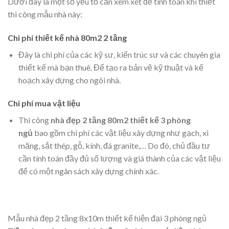
thể dao động từ 800 triệu đến vài tỷ đồng, phụ thuộc vào
nhiều yếu tố như chất lượng vật liệu xây dựng, giá bất động
sản đất xây nhà, phong cách thiết kế chủ đạo và nhiều chi tiết
khác. Việc lên kế hoạch và tính toán kỹ càng trước khi bắt
đầu xây dựng sẽ giúp bạn tiết kiệm được nhiều chi phí không
cần thiết.
Dưới đây là một số yếu tố cần xem xét để tính toán khi thiết
thi công mẫu nhà này:
Chi phí thiết kế nhà 80m2 2 tầng
Đây là chi phí của các kỹ sư, kiến trúc sư và các chuyên gia
thiết kế mà bạn thuê. Để tạo ra bản vẽ kỹ thuật và kế
hoạch xây dựng cho ngôi nhà.
Chi phí mua vật liệu
Thi công
nhà đẹp 2 tầng 80m2 thiết kế 3 phòng
ngủ
bao gồm chi phí các vật liệu xây dựng như gạch, xi