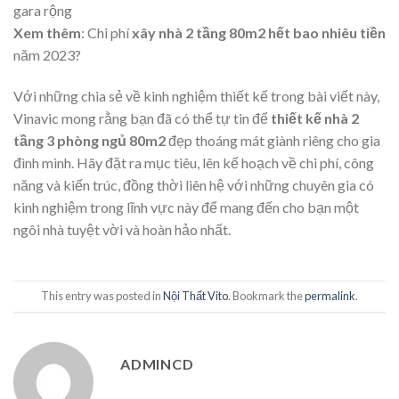
>>>>>Xem thêm:
Top 21 mẫu thiết kế nhà gác lửng 3 phòng
ngủ được yêu thích nhất
Thiết kế nhà chữ L 2 tầng 80m2 phong cách tân cổ điển có
gara rộng
Xem thêm
: Chi phí
xây nhà 2 tầng 80m2 hết bao nhiêu tiền
năm 2023?
Với những chia sẻ về kinh nghiệm thiết kế trong bài viết này,
Vinavic mong rằng bạn đã có thể tự tin để
thiết kế nhà 2
tầng 3 phòng ngủ 80m2
đẹp thoáng mát giành riêng cho gia
đình mình. Hãy đặt ra mục tiêu, lên kế hoạch về chi phí, công
năng và kiến trúc, đồng thời liên hệ với những chuyên gia có
kinh nghiệm trong lĩnh vực này để mang đến cho bạn một
ngôi nhà tuyệt vời và hoàn hảo nhất.