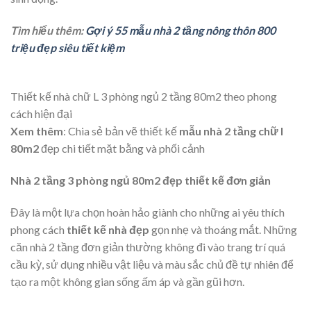
Phong cách thiết kế nhà chữ L 80m2 3 phòng ngủ hiện
đại phô diễn những chi tiết kiến trúc độc đáo và cá tính. Ví dụ,
việc sử dụng cầu thang gỗ và cửa kính để tạo ra một không
gian sống tươi sáng. Song có sự kết hợp giữa các vật liệu và
màu sắc đơn giản để tạo ra hình khối công trình đa dạng và
sinh động.
Tìm hiểu thêm:
Gợi ý 55 mẫu nhà 2 tầng nông thôn 800
triệu đẹp siêu tiết kiệm
Thiết kế nhà chữ L 3 phòng ngủ 2 tầng 80m2 theo phong
cách hiện đại
Xem thêm
: Chia sẻ bản vẽ thiết kế
mẫu nhà 2 tầng chữ l
80m2
đẹp chi tiết mặt bằng và phối cảnh
Nhà 2 tầng 3 phòng ngủ 80m2 đẹp thiết kế đơn giản