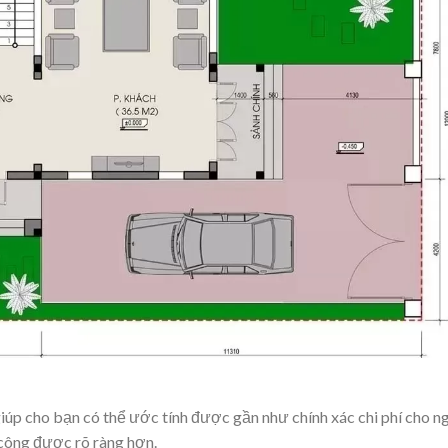
giúp cho bạn có thể ước tính được gần như chính xác chi phí cho n
i công được rõ ràng hơn.