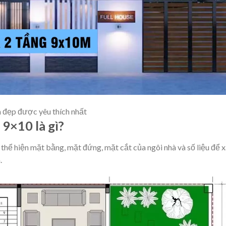
m đẹp được yêu thích nhất
 9×10 là gì?
 thể hiện mặt bằng, mặt đứng, mặt cắt của ngôi nhà và số liệu để 
.