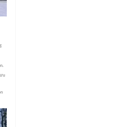
g
n.
 ưu
ôn