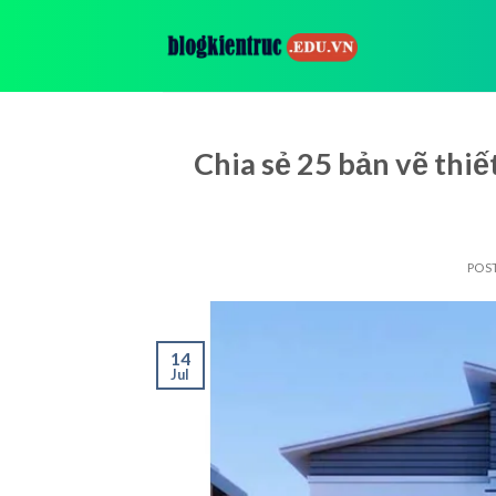
Skip
to
content
Chia sẻ 25 bản vẽ thi
POS
14
Jul