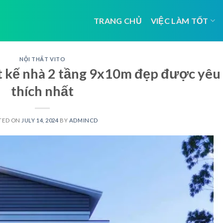
TRANG CHỦ
VIỆC LÀM TỐT
NỘI THẤT VITO
ết kế nhà 2 tầng 9x10m đẹp được yêu
thích nhất
TED ON
JULY 14, 2024
BY
ADMINCD