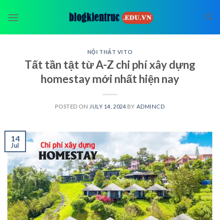
Skip
to
content
NỘI THẤT VITO
Tất tần tật từ A-Z chi phí xây dựng
homestay mới nhất hiện nay
POSTED ON
JULY 14, 2024
BY
ADMINCD
14
Jul