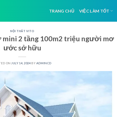
TRANG CHỦ
VIỆC LÀM TỐT
NỘI THẤT VITO
ự mini 2 tầng 100m2 triệu người mơ
ước sở hữu
TED ON
JULY 14, 2024
BY
ADMINCD