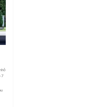
 nhỏ
-7
au