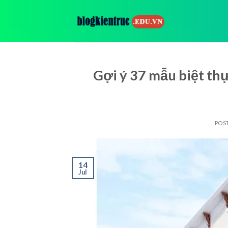
Skip
to
content
Gợi ý 37 mẫu biệt th
POS
14
Jul