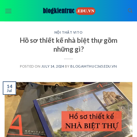
Skip
to
content
NỘI THẤT VITO
Hồ sơ thiết kế nhà biệt thự gồm
những gì?
POSTED ON
JULY 14, 2024
BY
BLOGAMTHUC365.EDU.VN
14
Jul