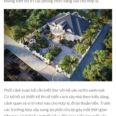
không biết bố trí các phòng chức năng sao cho hợp lý.
Phối cảnh toàn bộ căn biệt thự với hệ sân vườn xanh mát
Có bộ hồ sơ thiết kế thì sẽ biết cách xây nhà theo kiểu dáng,
cảnh quan và vị trí như nào cho hợp lý, đi lại thuận tiện. Tránh
các trường hợp xây xong lại phải sửa lại gây mất thời gian
tiền bạc. Vì thế hồ sơ thiết kế ra đời giúp kiến tạo một căn