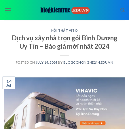
Skip
to
content
NỘI THẤT VITO
Dịch vụ xây nhà trọn gói Bình Dương
Uy Tín – Báo giá mới nhất 2024
POSTED ON
JULY 14, 2024
BY
BLOGCONGNGHE24H.EDU.VN
14
Jul