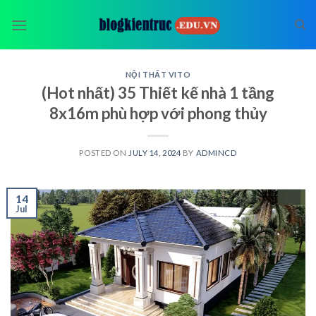
Skip
to
content
NỘI THẤT VITO
(Hot nhất) 35 Thiết kế nhà 1 tầng
8x16m phù hợp với phong thủy
POSTED ON
JULY 14, 2024
BY
ADMINCD
14
Jul