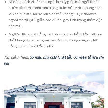
Khoảng cách vì kèo mái ngói hợp lý giúp mái ngói thoát
nước tốt hơn, tránh tình trạng thấm dột. Khi khoảng cách
vì kèo quá lớn, nước mưa có thể không được thoát ra
ngoài mà tụ lại ở giữa các vì kèo, gây tình trạng thấm dột
cho mái.
Ngược lại, khi khoảng cách vì kèo quá nhỏ, nước mưa có
thể không thoát ra ngoài mà dẫn vào trong nhà, gây hư
hỏng cho mái và tường nhà.
Tìm hiểu thêm:
37 mẫu nhà chữ l mặt tiền 7m đẹp tối ưu chi
phí