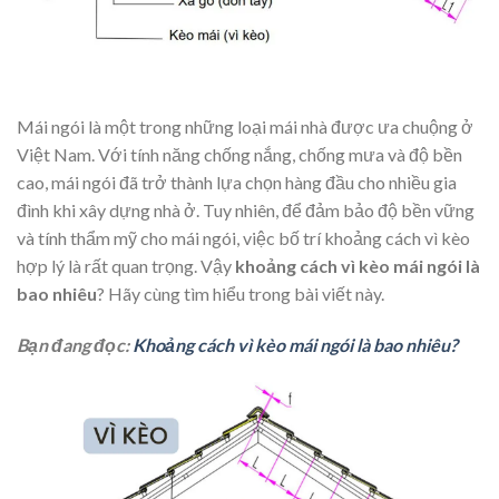
Mái ngói là một trong những loại mái nhà được ưa chuộng ở
Việt Nam. Với tính năng chống nắng, chống mưa và độ bền
cao, mái ngói đã trở thành lựa chọn hàng đầu cho nhiều gia
đình khi xây dựng nhà ở. Tuy nhiên, để đảm bảo độ bền vững
và tính thẩm mỹ cho mái ngói, việc bố trí khoảng cách vì kèo
hợp lý là rất quan trọng. Vậy
khoảng cách vì kèo mái ngói là
bao nhiêu
? Hãy cùng tìm hiểu trong bài viết này.
Bạn đang đọc:
Khoảng cách vì kèo mái ngói là bao nhiêu?