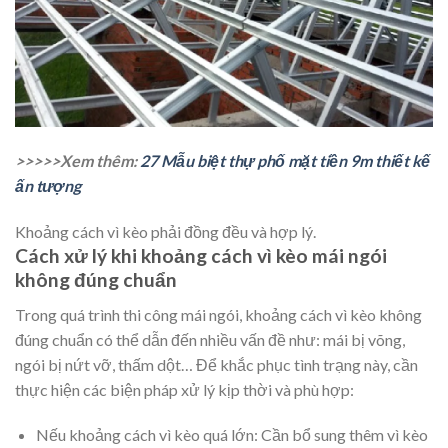
>>>>>Xem thêm:
27 Mẫu biệt thự phố mặt tiền 9m thiết kế
ấn tượng
Khoảng cách vì kèo phải đồng đều và hợp lý.
Cách xử lý khi khoảng cách vì kèo mái ngói
không đúng chuẩn
Trong quá trình thi công mái ngói, khoảng cách vì kèo không
đúng chuẩn có thể dẫn đến nhiều vấn đề như: mái bị võng,
ngói bị nứt vỡ, thấm dột… Để khắc phục tình trạng này, cần
thực hiện các biện pháp xử lý kịp thời và phù hợp:
Nếu khoảng cách vì kèo quá lớn: Cần bổ sung thêm vì kèo