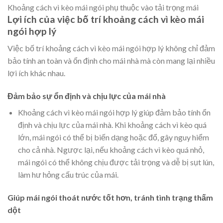
Khoảng cách vì kèo mái ngói phụ thuộc vào tải trọng mái
Lợi ích của việc bố trí khoảng cách vì kèo mái
ngói hợp lý
Việc bố trí khoảng cách vì kèo mái ngói hợp lý không chỉ đảm
bảo tính an toàn và ổn định cho mái nhà mà còn mang lại nhiều
lợi ích khác nhau.
Đảm bảo sự ổn định và chịu lực của mái nhà
Khoảng cách vì kèo mái ngói hợp lý giúp đảm bảo tính ổn
định và chịu lực của mái nhà. Khi khoảng cách vì kèo quá
lớn, mái ngói có thể bị biến dạng hoặc đổ, gây nguy hiểm
cho cả nhà. Ngược lại, nếu khoảng cách vì kèo quá nhỏ,
mái ngói có thể không chịu được tải trọng và dễ bị sụt lún,
làm hư hỏng cấu trúc của mái.
Giúp mái ngói thoát nước tốt hơn, tránh tình trạng thấm
dột