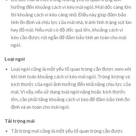
hưởng đến khoảng cách vì kèo mái ngói. Mái dốc càng lớn
thì khoảng cách vì kèo càng nhỏ. Điều này giúp đảm bảo
tính ổn định và chịu lực của mái nhà, tránh tình trạng sụt lún
hay đổ mái. Nếu mái có độ dốc quá lớn, khoảng cách vì
kèo cần được rút ngắn để đảm bảo tính an toàn cho mái
ngói.
Loại ngói
Loại ngói cũng là một yếu tố quan trọng cần được xem xét
khi tính toán khoảng cách vì kèo mái ngói. Trọng lượng và
kích thước của ngói ảnh hưởng đến khả năng chịu lực của
mái. Vì vậy, nếu sử dụng loại ngói nặng hoặc kích thước
lớn, cần phải tăng khoảng cách vì kèo để đảm bảo tính ổn
định và an toàn cho mái ngói.
Tải trọng mái
Tải trọng mái cũng là một yếu tố quan trọng cần được