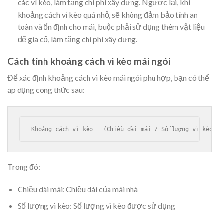
các vì kèo, làm tăng chi phí xây dựng. Ngược lại, khi
khoảng cách vì kèo quá nhỏ, sẽ không đảm bảo tính an
toàn và ổn định cho mái, buộc phải sử dụng thêm vật liệu
để gia cố, làm tăng chi phí xây dựng.
Cách tính khoảng cách vì kèo mái ngói
Để xác định khoảng cách vì kèo mái ngói phù hợp, bạn có thể
áp dụng công thức sau:
Khoảng cách vì kèo = (Chiều dài mái / Số lượng vì kèo)
Trong đó:
Chiều dài mái: Chiều dài của mái nhà
Số lượng vì kèo: Số lượng vì kèo được sử dụng