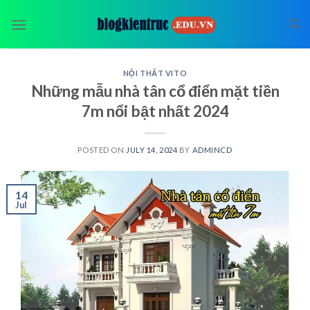
Skip
to
content
NỘI THẤT VITO
Những mẫu nhà tân cổ điển mặt tiền
7m nổi bật nhất 2024
POSTED ON
JULY 14, 2024
BY
ADMINCD
14
Jul