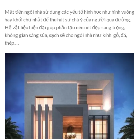
Mặt tiền ngôi nhà sử dụng các yếu tố hình học như hình vuông
hay khối chữ nhật để thu hút sự chú ý của người qua đường.
Hệ vật liệu hiện đại góp phần tạo nên nét đẹp sang trọng,
không gian sáng sủa, sạch sẽ cho ngôi nhà như kính, gỗ, đá,
thép,…