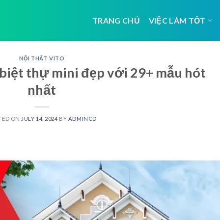
TRANG CHỦ
VIỆC LÀM TỐT
NỘI THẤT VITO
 biệt thự mini đẹp với 29+ mẫu hót
nhất
TED ON
JULY 14, 2024
BY
ADMINCD