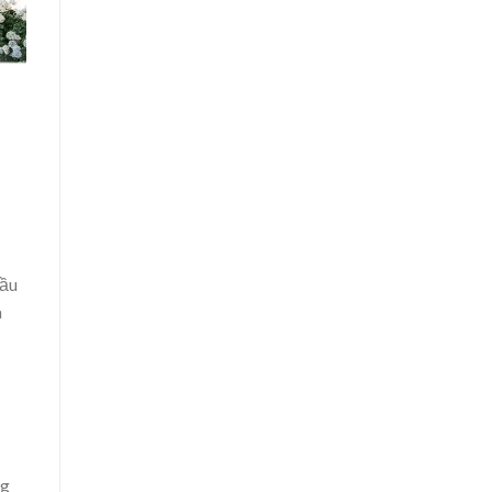
cầu
a
ng