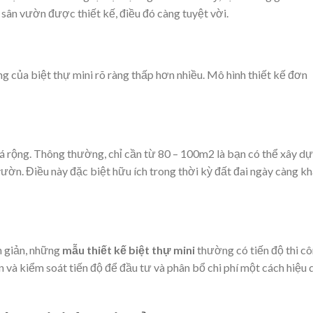
 sân vườn được thiết kế, điều đó càng tuyệt vời.
ng của biệt thự mini rõ ràng thấp hơn nhiều. Mô hình thiết kế đơn
uá rộng. Thông thường, chỉ cần từ 80 – 100m2 là bạn có thể xây d
vườn. Điều này đặc biệt hữu ích trong thời kỳ đất đai ngày càng k
n giản, những
mẫu thiết kế biệt thự mini
thường có tiến độ thi c
n và kiểm soát tiến độ để đầu tư và phân bổ chi phí một cách hiệu 