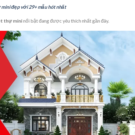
ự mini đẹp với 29+ mẫu hót nhất
ệt thự mini
nổi bật đang được yêu thích nhất gần đây.