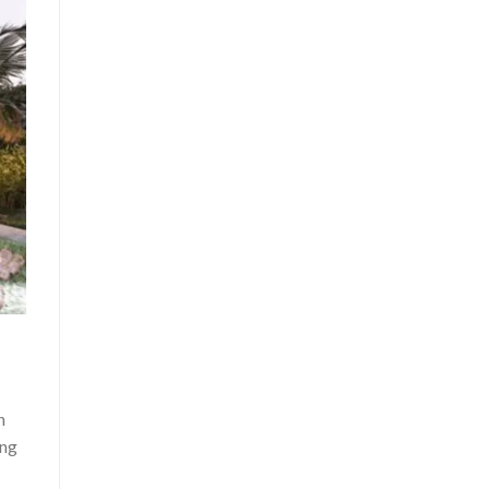
n
ông