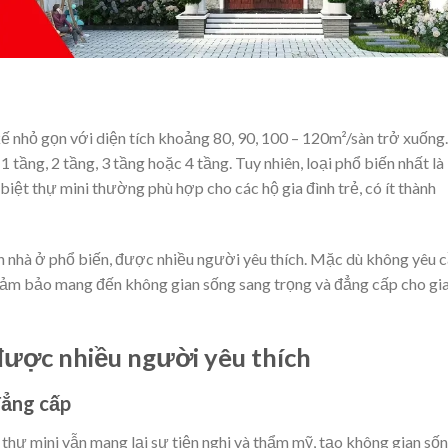
kế nhỏ gọn với diện tích khoảng 80, 90, 100 – 120m²/sàn trở xuống.
1 tầng, 2 tầng, 3 tầng hoặc 4 tầng. Tuy nhiên, loại phổ biến nhất là
 biệt thự mini thường phù hợp cho các hộ gia đình trẻ, có ít thành
ình nhà ở phổ biến, được nhiều người yêu thích. Mặc dù không yêu 
 đảm bảo mang đến không gian sống sang trọng và đẳng cấp cho gi
 được nhiều người yêu thích
đẳng cấp
 thự mini vẫn mang lại sự tiện nghi và thẩm mỹ, tạo không gian số