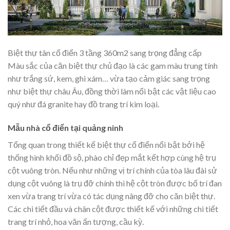
Biệt thự tân cổ điển 3 tầng 360m2 sang trọng đẳng cấp
Màu sắc của căn biệt thự chủ đạo là các gam màu trung tính
như trắng sứ, kem, ghi xám… vừa tạo cảm giác sang trọng
như biệt thự châu Âu, đồng thời làm nổi bật các vật liệu cao
quý như đá granite hay đồ trang trí kim loại.
Mẫu nhà cổ điển tại quảng ninh
Tổng quan trong thiết kế biệt thự cổ điển nổi bật bởi hệ
thống hình khối đồ sộ, phào chỉ đẹp mắt kết hợp cùng hệ trụ
cột vuông tròn. Nếu như những vị trí chính của tòa lâu đài sử
dụng cột vuông là trụ đỡ chính thì hệ cột tròn được bố trí đan
xen vừa trang trí vừa có tác dụng nâng đỡ cho căn biệt thự.
Các chi tiết đầu và chân cột được thiết kế với những chi tiết
trang trí nhỏ, hoa văn ấn tượng, cầu kỳ.