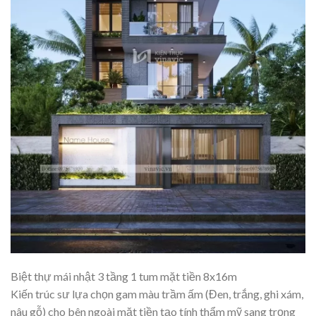
Biệt thự mái nhật 3 tầng 1 tum mặt tiền 8x16m
Kiến trúc sư lựa chọn gam màu trầm ấm (Đen, trắng, ghi xám,
nâu gỗ) cho bên ngoài mặt tiền tạo tính thẩm mỹ sang trọng